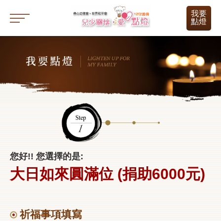
我要
點燈
您好!! 您選擇的是:
大日如來圓滿位 (捐助6000元)
祈福事項填寫